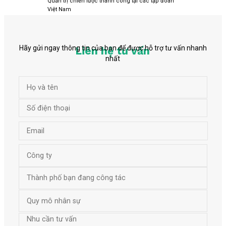
Quản trị chiến lược thành công tại các tập đoàn
Việt Nam
Hãy gửi ngay thông tin của bạn để được hỗ trợ tư vấn nhanh
Liên hệ tư vấn
nhất