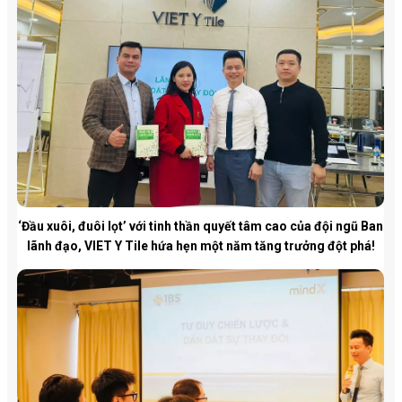
‘Đầu xuôi, đuôi lọt’ với tinh thần quyết tâm cao của đội ngũ Ban
lãnh đạo, VIET Y Tile hứa hẹn một năm tăng trưởng đột phá!