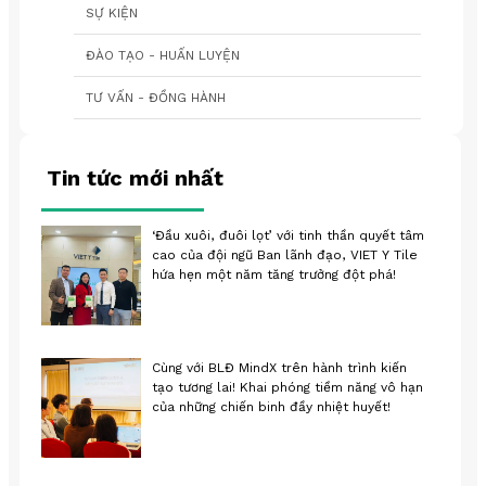
SỰ KIỆN
ĐÀO TẠO - HUẤN LUYỆN
TƯ VẤN - ĐỒNG HÀNH
Tin tức mới nhất
‘Đầu xuôi, đuôi lọt’ với tinh thần quyết tâm
cao của đội ngũ Ban lãnh đạo, VIET Y Tile
hứa hẹn một năm tăng trưởng đột phá!
Cùng với BLĐ MindX trên hành trình kiến
tạo tương lai! Khai phóng tiềm năng vô hạn
của những chiến binh đầy nhiệt huyết!